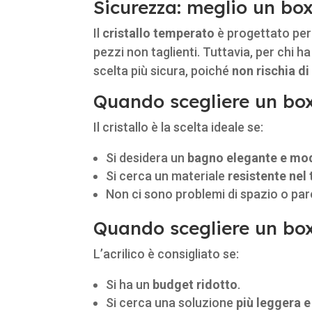
Sicurezza: meglio un box 
Il
cristallo temperato
è progettato per 
pezzi non taglienti. Tuttavia, per chi h
scelta più sicura, poiché
non rischia d
Quando scegliere un box 
Il cristallo è la scelta ideale se:
Si desidera un
bagno elegante e mo
Si cerca un materiale
resistente nel
Non ci sono problemi di spazio o paret
Quando scegliere un box 
L’acrilico è consigliato se:
Si ha un
budget ridotto
.
Si cerca una soluzione
più leggera e