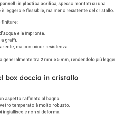
a
pannelli in plastica acrilica
, spesso montati su una
 è leggero e flessibile, ma meno resistente del cristallo.
 finiture:
d’acqua e le impronte.
 a graffi.
asparente, ma con minor resistenza.
ria generalmente tra
2 mm e 5 mm
, rendendolo più legge
 box doccia in cristallo
un aspetto raffinato al bagno.
il vetro temperato è molto robusto.
si ingiallisce e non si deforma.