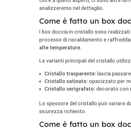
Oltre a questi aspetti, ci sono altre dif
analizzeremo nel dettaglio.
Come è fatto un box docc
I box doccia in cristallo sono realizzat
processo di riscaldamento e raffredd
alte temperature
.
Le varianti principali del cristallo util
Cristallo trasparente
: lascia passar
Cristallo satinato
: opacizzato per m
Cristallo serigrafato
: decorato con m
Lo spessore del cristallo può variare 
sicurezza richiesto.
Come è fatto un box docc