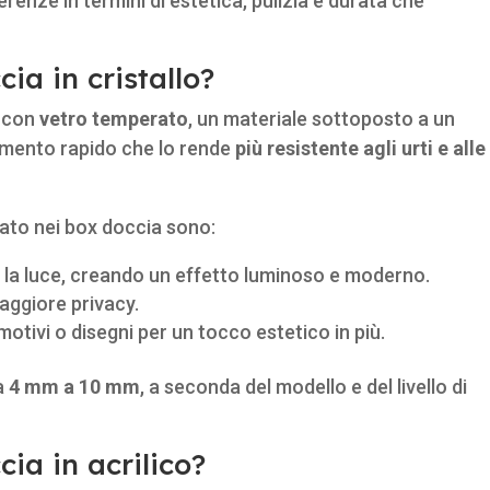
ferenze in termini di estetica, pulizia e durata che
ia in cristallo?
i con
vetro temperato
, un materiale sottoposto a un
amento rapido che lo rende
più resistente agli urti e alle
izzato nei box doccia sono:
e la luce, creando un effetto luminoso e moderno.
aggiore privacy.
otivi o disegni per un tocco estetico in più.
da
4 mm a 10 mm
, a seconda del modello e del livello di
ia in acrilico?