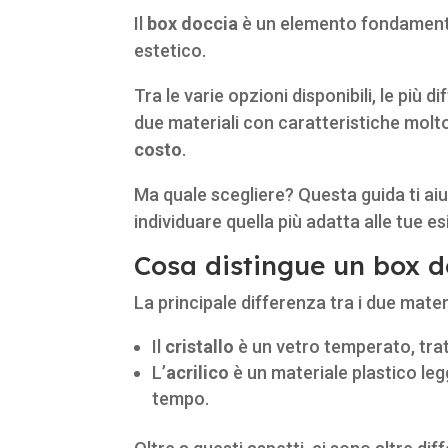
Il
box doccia
è un elemento fondamental
estetico.
Tra le varie opzioni disponibili, le più 
due materiali con caratteristiche molto
costo
.
Ma quale scegliere? Questa guida ti ai
individuare quella più adatta alle tue e
Cosa distingue un box do
La principale differenza tra i due mater
Il
cristallo
è un vetro temperato, tratt
L’
acrilico
è un materiale plastico le
tempo.